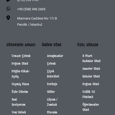
+90 (538) 946 2669
Marmara Caddesi No 17/ B
Pendik / İstanbul
GÖNDERIM AMACI
ÜRÜNE GÖRE
ÖZEL GÜNLER
Cenaze Çelenk
Aranjmanlar
8 Mart
Kadınlar Günü
Doğum Günü
Çelenk
Anneler Günü
Düğün-Nikah-
Çiçek
Açılış
Buketleri
Babalar Günü
Geçmiş Olsun
Ferforje
Doğum Günü
Özür Dilerim
Güller
Evlilik Yıl
Dönümü
Seni
Lilyum /
Seviyorum
Zambak
Öğretmenler
Günü
Yeni Bebek
Mevsim