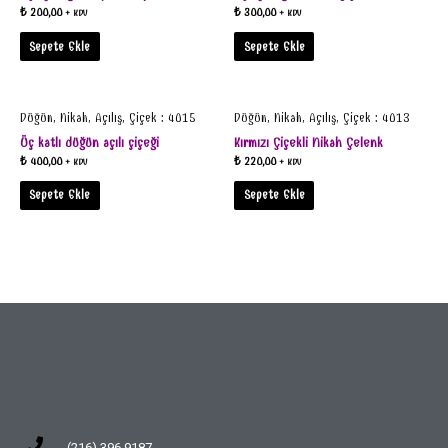
₺
200,00
₺
300,00
+ KDV
+ KDV
Sepete Ekle
Sepete Ekle
Düğün, Nikah, Açılış, Çiçek : 4015
Düğün, Nikah, Açılış, Çiçek : 4013
Üç katlı düğün açılı çiçeği
Kırmızı Çiçekli Nikah Çelenk
₺
400,00
₺
220,00
+ KDV
+ KDV
Sepete Ekle
Sepete Ekle
(216) 396 9187