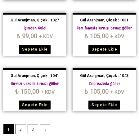
Gül Aranjman, Çiçek : 1027
Gül Aranjman, Çiçek : 1031
İçimden Geldi
Cam fanusta kırmızı beyaz güller
₺
99,00
₺
105,00
+ KDV
+ KDV
Sepete Ekle
Sepete Ekle
Gül Aranjman, Çiçek : 1041
Gül Aranjman, Çiçek : 1043
Kırmızı vazoda kırmızı güller
Kalp vazoda güller
₺
150,00
₺
105,00
+ KDV
+ KDV
Sepete Ekle
Sepete Ekle
1
2
3
→