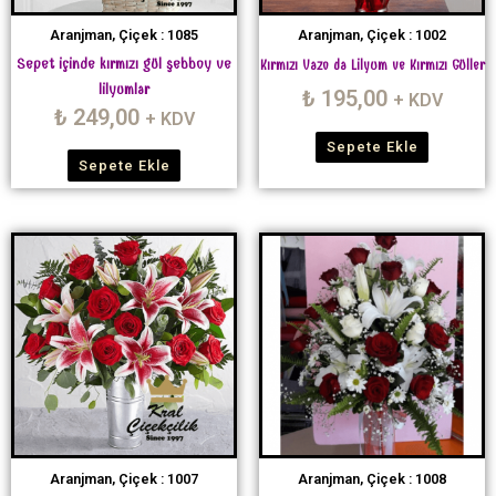
Aranjman, Çiçek : 1085
Aranjman, Çiçek : 1002
Sepet içinde kırmızı gül şebboy ve
Kırmızı Vazo da Lilyum ve Kırmızı Güller
lilyumlar
₺
195,00
+ KDV
₺
249,00
+ KDV
Sepete Ekle
Sepete Ekle
Aranjman, Çiçek : 1007
Aranjman, Çiçek : 1008