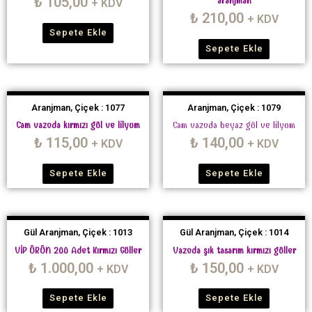
₺
105,00
aranjman
+ KDV
₺
210,00
+ KDV
Sepete Ekle
Sepete Ekle
Aranjman, Çiçek : 1077
Aranjman, Çiçek : 1079
Cam vazoda kırmızı gül ve lilyum
Cam vazoda beyaz gül ve lilyum
₺
115,00
₺
140,00
+ KDV
+ KDV
Sepete Ekle
Sepete Ekle
Gül Aranjman, Çiçek : 1013
Gül Aranjman, Çiçek : 1014
VİP ÜRÜN 200 Adet Kırmızı Güller
Vazoda şık tasarım kırmızı güller
₺
1.000,00
₺
150,00
+ KDV
+ KDV
Sepete Ekle
Sepete Ekle