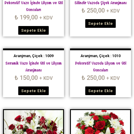
Dekoratif Vazo İçinde Lilyum ve Gül
Silindir Vazoda Çiçek Aranjmanı
₺
250,00
Goncaları
+ KDV
₺
199,00
+ KDV
Sepete Ekle
Sepete Ekle
Aranjman, Çiçek : 1009
Aranjman, Çiçek : 1010
Seramik Vazo İçinde Gül ve Lilyum
Dekoratif Vazoda Lilyum ve Gül
Aranjmanı
Goncaları
₺
150,00
₺
250,00
+ KDV
+ KDV
Sepete Ekle
Sepete Ekle