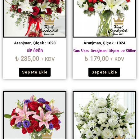
Aranjman, Çiçek : 1023
Aranjman, Çiçek : 1024
VİP ÜRÜN
Cam Vazo Aranjmanı Lilyum ve Güller
₺
285,00
₺
179,00
+ KDV
+ KDV
Sepete Ekle
Sepete Ekle