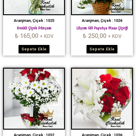
Aranjman, Çiçek : 1025
Aranjman, Çiçek : 1026
Renkli Çiçek Dünyam
Lilyum Gül Papatya Masa Çiçeği
₺
165,00
₺
250,00
+ KDV
+ KDV
Sepete Ekle
Sepete Ekle
Aranjman, Çiçek : 1032
Aranjman, Çiçek : 1036