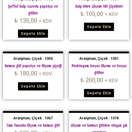
Şeffaf kalp vazoda papatya ve
Kalp Küre Lilyum Gül Çiçekleri
₺
105,00
güller
+ KDV
₺
135,00
+ KDV
Sepete Ekle
Sepete Ekle
Aranjman, Çiçek : 1050
Aranjman, Çiçek : 1051
Kırmızı gül papatya ve lilyum çiçeği
Muhteşem beyaz lilyum ve beyaz
₺
180,00
güller
+ KDV
₺
200,00
+ KDV
Sepete Ekle
Sepete Ekle
Aranjman, Çiçek : 1067
Aranjman, Çiçek : 1076
Cam fanusta lilyum ve kırmızı gül
Lilyum ve kırmızı gülden oluşan şık