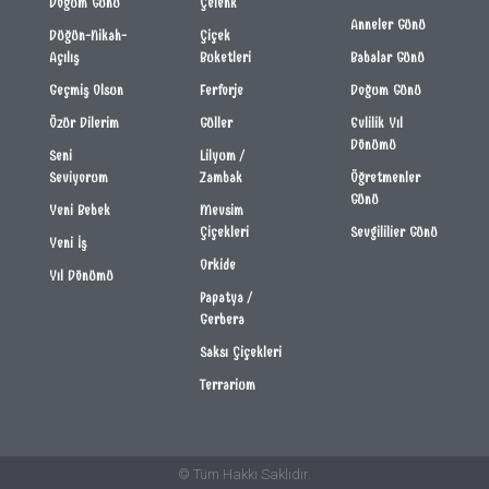
Doğum Günü
Çelenk
Anneler Günü
Düğün-Nikah-
Çiçek
Açılış
Buketleri
Babalar Günü
Geçmiş Olsun
Ferforje
Doğum Günü
Özür Dilerim
Güller
Evlilik Yıl
Dönümü
Seni
Lilyum /
Seviyorum
Zambak
Öğretmenler
Günü
Yeni Bebek
Mevsim
Çiçekleri
Sevgililier Günü
Yeni İş
Orkide
Yıl Dönümü
Papatya /
Gerbera
Saksı Çiçekleri
Terrarium
© Tüm Hakkı Saklıdır.