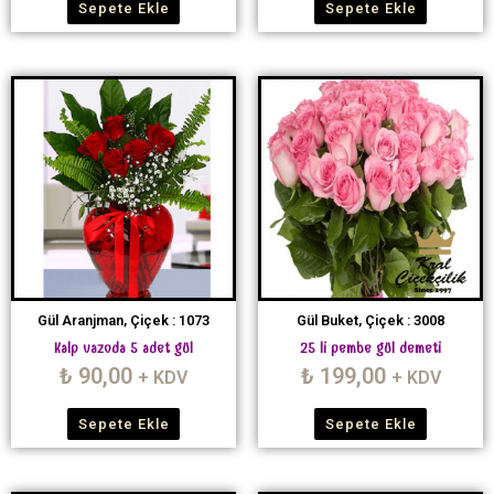
Sepete Ekle
Sepete Ekle
Gül Aranjman, Çiçek : 1073
Gül Buket, Çiçek : 3008
Kalp vazoda 5 adet gül
25 li pembe gül demeti
₺
90,00
₺
199,00
+ KDV
+ KDV
Sepete Ekle
Sepete Ekle