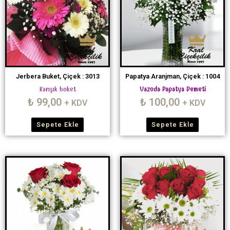
Jerbera Buket, Çiçek : 3013
Papatya Aranjman, Çiçek : 1004
Karışık buket
Vazoda Papatya Demeti
₺
99,00
₺
100,00
+ KDV
+ KDV
Sepete Ekle
Sepete Ekle