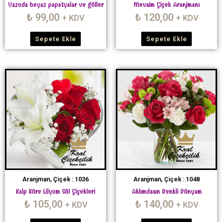
Vazoda beyaz papatyalar ve güller
Mevsim Çiçek Aranjmanı
₺
99,00
₺
120,00
+ KDV
+ KDV
Sepete Ekle
Sepete Ekle
Aranjman, Çiçek : 1036
Aranjman, Çiçek : 1048
Kalp Küre Lilyum Gül Çiçekleri
Aklımdasın Renkli Dünyam
₺
105,00
₺
140,00
+ KDV
+ KDV