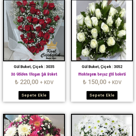
Gül Buket, Çiçek : 3035
Gül Buket, Çiçek : 3052
30 Gülden Oluşan Şık Buket
Muhteşem beyaz gül buketi
₺
220,00
₺
150,00
+ KDV
+ KDV
Sepete Ekle
Sepete Ekle