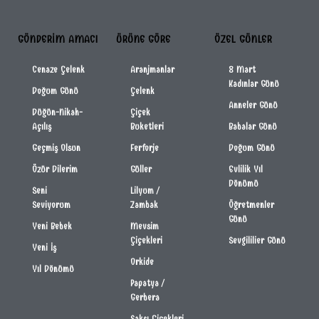
GÖNDERIM AMACI
ÜRÜNE GÖRE
ÖZEL GÜNLER
Cenaze Çelenk
Aranjmanlar
8 Mart
Kadınlar Günü
Doğum Günü
Çelenk
Anneler Günü
Düğün-Nikah-
Çiçek
Açılış
Buketleri
Babalar Günü
Geçmiş Olsun
Ferforje
Doğum Günü
Özür Dilerim
Güller
Evlilik Yıl
Dönümü
Seni
Lilyum /
Seviyorum
Zambak
Öğretmenler
Günü
Yeni Bebek
Mevsim
Çiçekleri
Sevgililier Günü
Yeni İş
Orkide
Yıl Dönümü
Papatya /
Gerbera
Saksı Çiçekleri