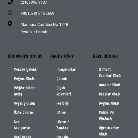
(216) 396 9187
+90 (538) 946 2669
Marmara Caddesi No 17/ B
Pendik / İstanbul
GÖNDERIM AMACI
ÜRÜNE GÖRE
ÖZEL GÜNLER
Cenaze Çelenk
Aranjmanlar
8 Mart
Kadınlar Günü
Doğum Günü
Çelenk
Anneler Günü
Düğün-Nikah-
Çiçek
Açılış
Buketleri
Babalar Günü
Geçmiş Olsun
Ferforje
Doğum Günü
Özür Dilerim
Güller
Evlilik Yıl
Dönümü
Seni
Lilyum /
Seviyorum
Zambak
Öğretmenler
Günü
Yeni Bebek
Mevsim