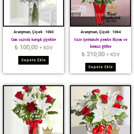
Aranjman, Çiçek : 1063
Aranjman, Çiçek : 1064
Cam vazoda karışık çiçekler
Vazo içerisinde pembe lilyum ve
₺
100,00
kırmızı güller
+ KDV
₺
210,00
+ KDV
Sepete Ekle
Sepete Ekle