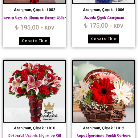
Aranjman, Çiçek : 1002
Aranjman, Çiçek : 1006
Vazoda Çiçek Aranjmanı
Kırmızı Vazo da Lilyum ve Kırmızı Güller
₺
175,00
+ KDV
₺
195,00
+ KDV
Sepete Ekle
Sepete Ekle
Aranjman, Çiçek : 1010
Aranjman, Çiçek : 1012
Dekoratif Vazoda Lilyum ve Gül
Sepet İçerisinde Renkli Gerbera