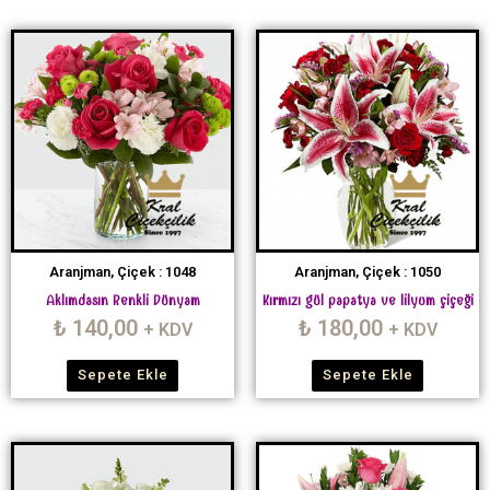
Aranjman, Çiçek : 1048
Aranjman, Çiçek : 1050
Aklımdasın Renkli Dünyam
Kırmızı gül papatya ve lilyum çiçeği
₺
140,00
₺
180,00
+ KDV
+ KDV
Sepete Ekle
Sepete Ekle