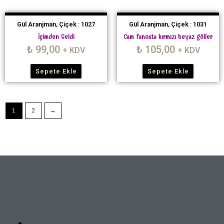
Gül Aranjman, Çiçek : 1027
Gül Aranjman, Çiçek : 1031
İçimden Geldi
Cam fanusta kırmızı beyaz güller
₺
99,00
₺
105,00
+ KDV
+ KDV
Sepete Ekle
Sepete Ekle
1
2
→