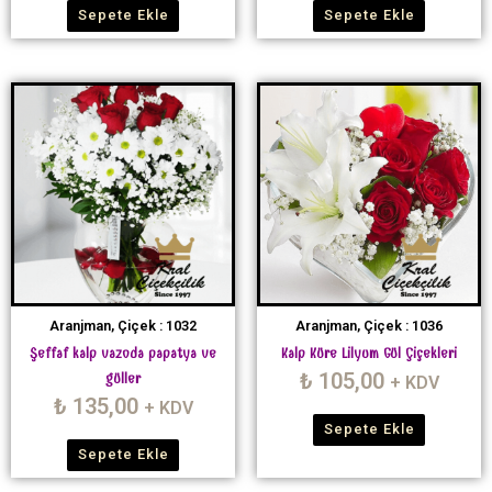
Sepete Ekle
Sepete Ekle
Aranjman, Çiçek : 1032
Aranjman, Çiçek : 1036
Şeffaf kalp vazoda papatya ve
Kalp Küre Lilyum Gül Çiçekleri
₺
105,00
güller
+ KDV
₺
135,00
+ KDV
Sepete Ekle
Sepete Ekle