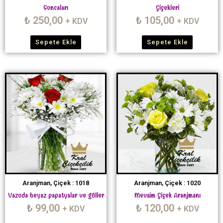
Goncaları
Çiçekleri
₺
250,00
₺
105,00
+ KDV
+ KDV
Sepete Ekle
Sepete Ekle
Aranjman, Çiçek : 1018
Aranjman, Çiçek : 1020
Vazoda beyaz papatyalar ve güller
Mevsim Çiçek Aranjmanı
₺
99,00
₺
120,00
+ KDV
+ KDV