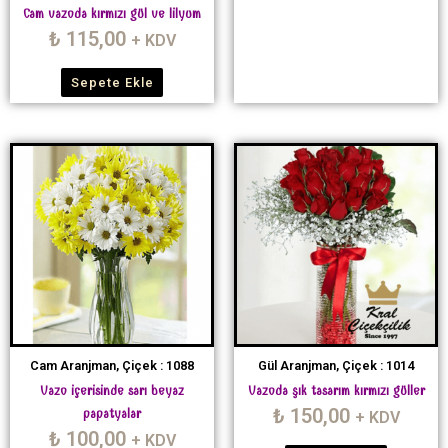
Cam vazoda kırmızı gül ve lilyum
₺
115,00
+ KDV
Sepete Ekle
Cam Aranjman, Çiçek : 1088
Gül Aranjman, Çiçek : 1014
Vazo içerisinde sarı beyaz
Vazoda şık tasarım kırmızı güller
₺
150,00
papatyalar
+ KDV
₺
100,00
+ KDV