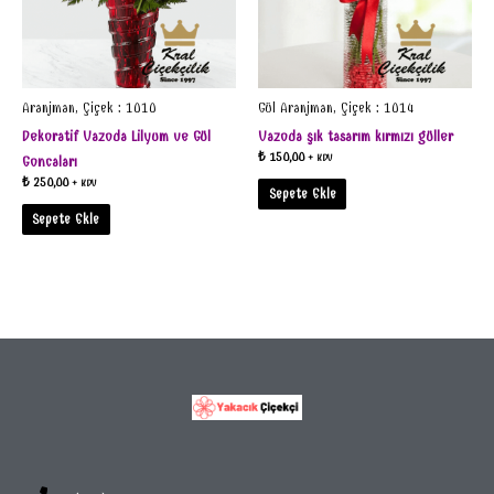
Aranjman, Çiçek : 1010
Gül Aranjman, Çiçek : 1014
Dekoratif Vazoda Lilyum ve Gül
Vazoda şık tasarım kırmızı güller
₺
150,00
+ KDV
Goncaları
₺
250,00
+ KDV
Sepete Ekle
Sepete Ekle