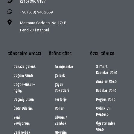
(216) 396 9187
+90 (538) 946 2669
Marmara Caddesi No 17/ B
Pendik / İstanbul
GÖNDERIM AMACI
ÜRÜNE GÖRE
ÖZEL GÜNLER
Cenaze Çelenk
Aranjmanlar
8 Mart
Kadınlar Günü
Doğum Günü
Çelenk
Anneler Günü
Düğün-Nikah-
Çiçek
Açılış
Buketleri
Babalar Günü
Geçmiş Olsun
Ferforje
Doğum Günü
Özür Dilerim
Güller
Evlilik Yıl
Dönümü
Seni
Lilyum /
Seviyorum
Zambak
Öğretmenler
Günü
Yeni Bebek
Mevsim