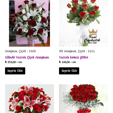
Aranjman, Çiçek : 1008
Gül Aranjman, Çiçek : 1016
Silindir Vazoda Çiçek Aranjmanı
Vazoda kırmızı güller
₺
250,00
₺
100,00
+ KDV
+ KDV
Sepete Ekle
Sepete Ekle