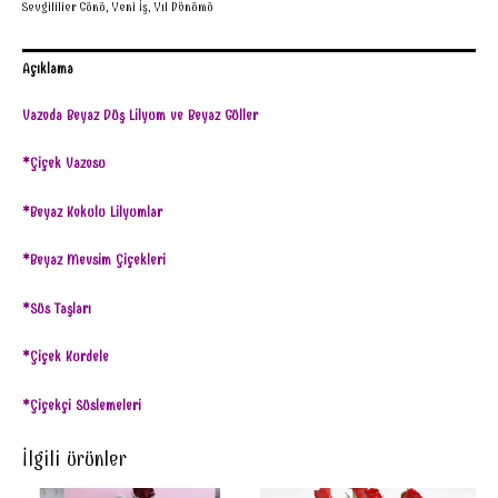
Sevgililier Günü
,
Yeni İş
,
Yıl Dönümü
Açıklama
Vazoda Beyaz Düş Lilyum ve Beyaz Güller
*Çiçek Vazosu
*Beyaz Kokulu Lilyumlar
*Beyaz Mevsim Çiçekleri
*Süs Taşları
*Çiçek Kurdele
*Çiçekçi Süslemeleri
İlgili ürünler