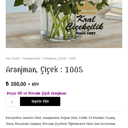
Ana Sayfa
/
Aranjmanlar
/ Aranjman, Çiçek : 1005
Aranjman, Çiçek : 1005
₺
200,00
+ KDV
Beyaz Gül ve Mevsim Çiçek Aranjmanı
Sepete Ekle
Kategoriler:
Anneler Günü
,
Aranjmanlar
,
Doğum Günü
,
Evlilik Yıl Dönümü
,
Geçmiş
Olsun
,
Masaüstü Arajman
,
Mevsim Çiçekleri
,
Öğretmenler Günü
,
Seni Seviyorum
,