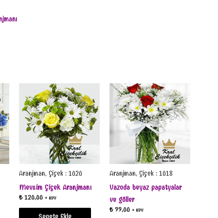
anjmanı
Aranjman, Çiçek : 1020
Aranjman, Çiçek : 1018
Mevsim Çiçek Aranjmanı
Vazoda beyaz papatyalar
₺
120,00
+ KDV
ve güller
₺
99,00
+ KDV
Sepete Ekle