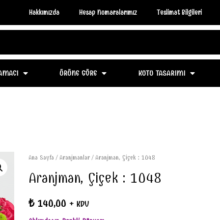
Hakkımızda
Hesap Numaralarımız
Teslimat Bilgileri
AMACI
ÜRÜNE GÖRE
KUTU TASARIMI
Ana Sayfa
/
Aranjmanlar
/ Aranjman, Çiçek : 1048
Aranjman, Çiçek : 1048
₺
140,00
+ KDV