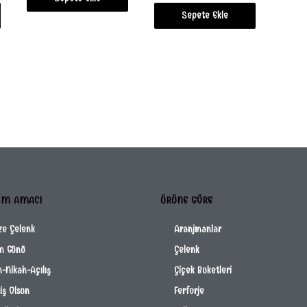
Sepete Ekle
IM AMACI
ÜRÜNE GÖRE
ze Çelenk
Aranjmanlar
m Günü
Çelenk
-Nikah-Açılış
Çiçek Buketleri
ş Olsun
Ferforje