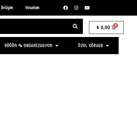
İletişim
Hesabım
₺
0,00
DÜĞÜN % ORGANIZASYON
ÖZEL GÜNLER