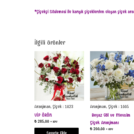
*Çiçekçi Süslemesi ile karışık çiçeklerden oluşan çiçek ar
İlgili ürünler
Aranjman, Çiçek : 1023
Aranjman, Çiçek : 1005
VİP ÜRÜN
Beyaz Gül ve Mevsim
₺
285,00
+ KDV
Çiçek Aranjmanı
₺
200,00
+ KDV
Sepete Ekle