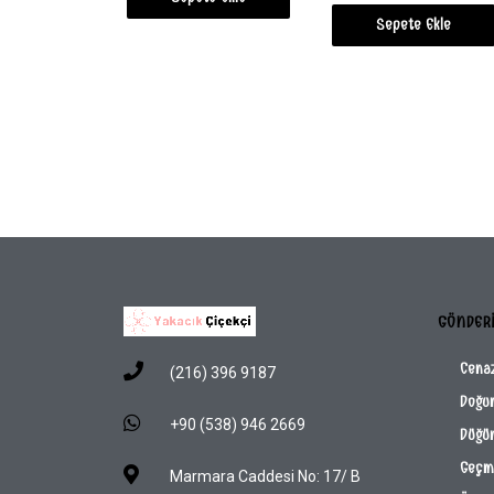
Sepete Ekle
GÖNDER
Cena
(216) 396 9187
Doğu
+90 (538) 946 2669
Düğün
Geçmi
Marmara Caddesi No: 17/ B