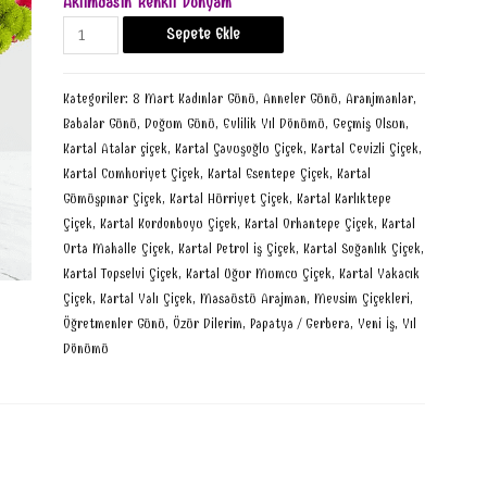
Aklımdasın Renkli Dünyam
Sepete Ekle
Kategoriler:
8 Mart Kadınlar Günü
,
Anneler Günü
,
Aranjmanlar
,
Babalar Günü
,
Doğum Günü
,
Evlilik Yıl Dönümü
,
Geçmiş Olsun
,
Kartal Atalar çiçek
,
Kartal Çavuşoğlu Çiçek
,
Kartal Cevizli Çiçek
,
Kartal Cumhuriyet Çiçek
,
Kartal Esentepe Çiçek
,
Kartal
Gümüşpınar Çiçek
,
Kartal Hürriyet Çiçek
,
Kartal Karlıktepe
Çiçek
,
Kartal Kordonboyu Çiçek
,
Kartal Orhantepe Çiçek
,
Kartal
Orta Mahalle Çiçek
,
Kartal Petrol iş Çiçek
,
Kartal Soğanlık Çiçek
,
Kartal Topselvi Çiçek
,
Kartal Uğur Mumcu Çiçek
,
Kartal Yakacık
Çiçek
,
Kartal Yalı Çiçek
,
Masaüstü Arajman
,
Mevsim Çiçekleri
,
Öğretmenler Günü
,
Özür Dilerim
,
Papatya / Gerbera
,
Yeni İş
,
Yıl
Dönümü