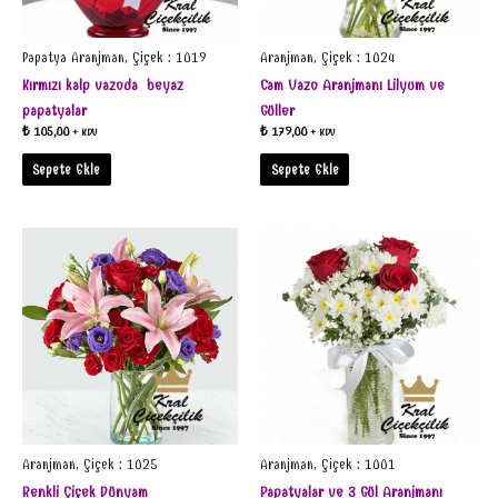
Papatya Aranjman, Çiçek : 1019
Aranjman, Çiçek : 1024
Kırmızı kalp vazoda beyaz
Cam Vazo Aranjmanı Lilyum ve
papatyalar
Güller
₺
105,00
₺
179,00
+ KDV
+ KDV
Sepete Ekle
Sepete Ekle
Aranjman, Çiçek : 1025
Aranjman, Çiçek : 1001
Renkli Çiçek Dünyam
Papatyalar ve 3 Gül Aranjmanı