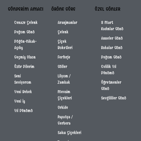
GÖNDERIM AMACI
ÜRÜNE GÖRE
ÖZEL GÜNLER
Cenaze Çelenk
Aranjmanlar
8 Mart
Kadınlar Günü
Doğum Günü
Çelenk
Anneler Günü
Düğün-Nikah-
Çiçek
Açılış
Buketleri
Babalar Günü
Geçmiş Olsun
Ferforje
Doğum Günü
Özür Dilerim
Güller
Evlilik Yıl
Dönümü
Seni
Lilyum /
Seviyorum
Zambak
Öğretmenler
Günü
Yeni Bebek
Mevsim
Çiçekleri
Sevgililier Günü
Yeni İş
Orkide
Yıl Dönümü
Papatya /
Gerbera
Saksı Çiçekleri