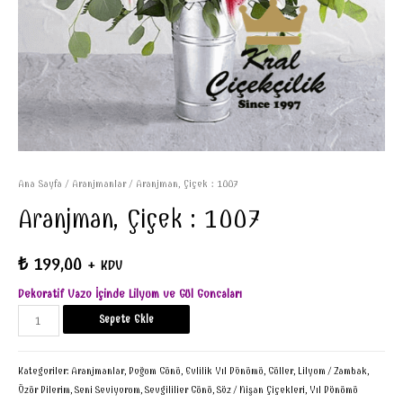
Ana Sayfa
/
Aranjmanlar
/ Aranjman, Çiçek : 1007
Aranjman, Çiçek : 1007
₺
199,00
+ KDV
Dekoratif Vazo İçinde Lilyum ve Gül Goncaları
Sepete Ekle
Kategoriler:
Aranjmanlar
,
Doğum Günü
,
Evlilik Yıl Dönümü
,
Güller
,
Lilyum / Zambak
,
Özür Dilerim
,
Seni Seviyorum
,
Sevgililier Günü
,
Söz / Nişan Çiçekleri
,
Yıl Dönümü