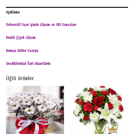
Açıklama
Dekoratif Vazo İçinde Lilyum ve Gül Goncaları
Renkli Çiçek Lilyum
Kırmızı Güller Vazoda
Sevdiklerinizi Özel Hissettirin
İlgili ürünler