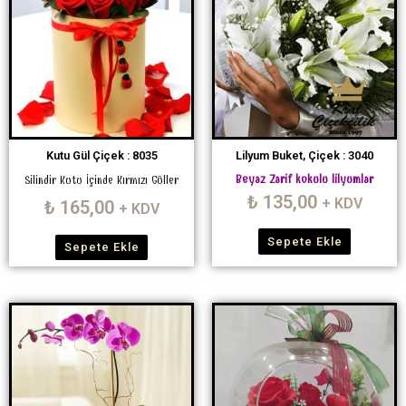
Kutu Gül Çiçek : 8035
Lilyum Buket, Çiçek : 3040
Beyaz Zarif kokulu lilyumlar
Silindir Kutu İçinde Kırmızı Güller
₺
135,00
+ KDV
₺
165,00
+ KDV
Sepete Ekle
Sepete Ekle