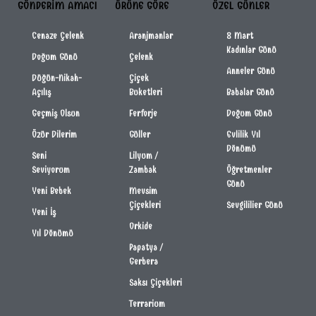
GÖNDERIM AMACI
ÜRÜNE GÖRE
ÖZEL GÜNLER
Cenaze Çelenk
Aranjmanlar
8 Mart
Kadınlar Günü
Doğum Günü
Çelenk
Anneler Günü
Düğün-Nikah-
Çiçek
Açılış
Buketleri
Babalar Günü
Geçmiş Olsun
Ferforje
Doğum Günü
Özür Dilerim
Güller
Evlilik Yıl
Dönümü
Seni
Lilyum /
Seviyorum
Zambak
Öğretmenler
Günü
Yeni Bebek
Mevsim
Çiçekleri
Sevgililier Günü
Yeni İş
Orkide
Yıl Dönümü
Papatya /
Gerbera
Saksı Çiçekleri
Terrarium