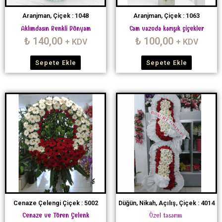
Aranjman, Çiçek : 1048
Aranjman, Çiçek : 1063
Aklımdasın Renkli Dünyam
Cam vazoda karışık çiçekler
₺
140,00
₺
100,00
+ KDV
+ KDV
Sepete Ekle
Sepete Ekle
Cenaze Çelengi Çiçek : 5002
Düğün, Nikah, Açılış, Çiçek : 4014
Cenaze ve Tören Çelenk
Özel tasarım