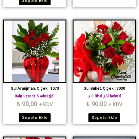
Sepete Ekle
Gül Aranjman, Çiçek : 1073
Gül Buket, Çiçek : 3030
Kalp vazoda 5 adet gül
7 li ithal gül buketi
₺
90,00
₺
90,00
+ KDV
+ KDV
Sepete Ekle
Sepete Ekle