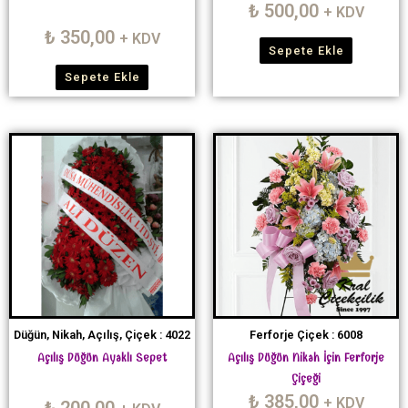
₺
500,00
+ KDV
₺
350,00
+ KDV
Sepete Ekle
Sepete Ekle
Düğün, Nikah, Açılış, Çiçek : 4022
Ferforje Çiçek : 6008
Açılış Düğün Ayaklı Sepet
Açılış Düğün Nikah İçin Ferforje
Çiçeği
₺
385,00
+ KDV
₺
200,00