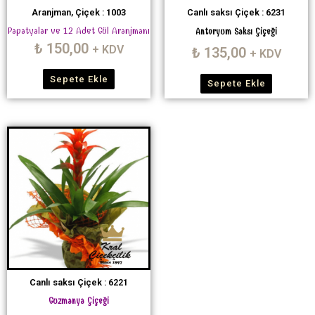
Aranjman, Çiçek : 1003
Canlı saksı Çiçek : 6231
Papatyalar ve 12 Adet Gül Aranjmanı
Antoryum Saksı Çiçeği
₺
150,00
+ KDV
₺
135,00
+ KDV
Sepete Ekle
Sepete Ekle
Canlı saksı Çiçek : 6221
Guzmanya Çiçeği