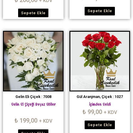
+ KDV
Sepete Ekle
Sepete Ekle
Gelin Eli Çiçek : 7008
Gül Aranjman, Çiçek : 1027
Gelin El Çiçeği Beyaz Güller
İçimden Geldi
₺
99,00
+ KDV
₺
199,00
+ KDV
Sepete Ekle