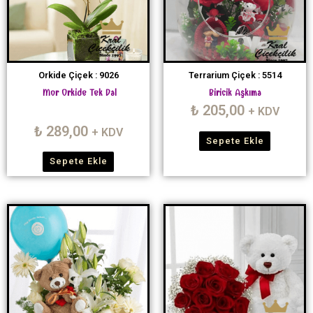
Orkide Çiçek : 9026
Terrarium Çiçek : 5514
Mor Orkide Tek Dal
Biricik Aşkıma
₺
205,00
+ KDV
₺
289,00
+ KDV
Sepete Ekle
Sepete Ekle