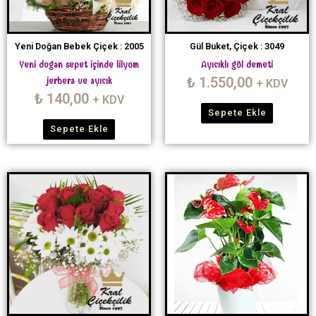
Yeni Doğan Bebek Çiçek : 2005
Gül Buket, Çiçek : 3049
Yeni dogan sepet içinde lilyum
Ayıcıklı gül demeti
₺
1.550,00
jerbera ve ayıcık
+ KDV
₺
140,00
+ KDV
Sepete Ekle
Sepete Ekle