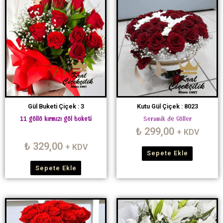
Gül Buketi Çiçek : 3
Kutu Gül Çiçek : 8023
11 güllü kırmızı gül buketi
Seramik de Güller
₺
299,00
+ KDV
₺
329,00
+ KDV
Sepete Ekle
Sepete Ekle