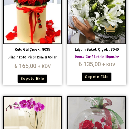
Kutu Gül Çiçek : 8035
Lilyum Buket, Çiçek : 3040
Beyaz Zarif kokulu lilyumlar
Silindir Kutu İçinde Kırmızı Güller
₺
135,00
+ KDV
₺
165,00
+ KDV
Sepete Ekle
Sepete Ekle