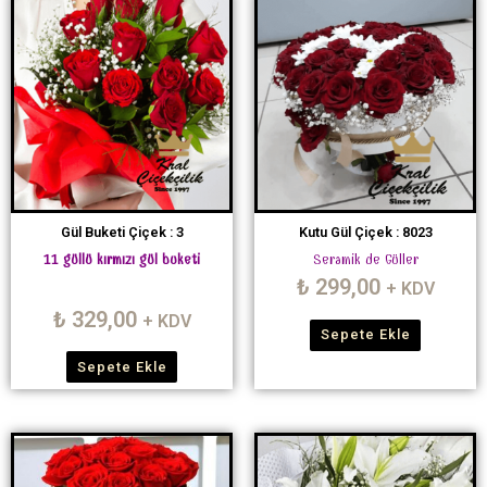
Gül Buketi Çiçek : 3
Kutu Gül Çiçek : 8023
11 güllü kırmızı gül buketi
Seramik de Güller
₺
299,00
+ KDV
₺
329,00
+ KDV
Sepete Ekle
Sepete Ekle