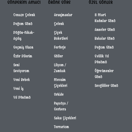
GÖNDERIM AMACI
ÜRÜNE GÖRE
ÖZEL GÜNLER
Cenaze Çelenk
Aranjmanlar
8 Mart
Kadınlar Günü
Doğum Günü
Çelenk
Anneler Günü
Düğün-Nikah-
Çiçek
Açılış
Buketleri
Babalar Günü
Geçmiş Olsun
Ferforje
Doğum Günü
Özür Dilerim
Güller
Evlilik Yıl
Dönümü
Seni
Lilyum /
Seviyorum
Zambak
Öğretmenler
Günü
Yeni Bebek
Mevsim
Çiçekleri
Sevgililier Günü
Yeni İş
Orkide
Yıl Dönümü
Papatya /
Gerbera
Saksı Çiçekleri
Terrarium