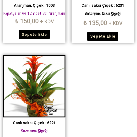
Aranjman, Çiçek : 1003
Canlı saksı Çiçek : 6231
Papatyalar ve 12 Adet Gül Aranjmanı
Antoryum Saksı Çiçeği
₺
150,00
+ KDV
₺
135,00
+ KDV
Sepete Ekle
Sepete Ekle
Canlı saksı Çiçek : 6221
Guzmanya Çiçeği