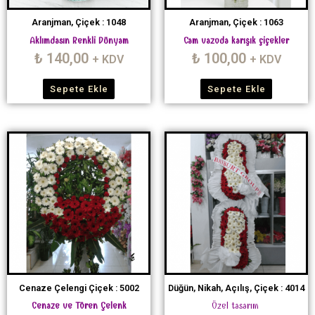
Aranjman, Çiçek : 1048
Aranjman, Çiçek : 1063
Aklımdasın Renkli Dünyam
Cam vazoda karışık çiçekler
₺
140,00
₺
100,00
+ KDV
+ KDV
Sepete Ekle
Sepete Ekle
Cenaze Çelengi Çiçek : 5002
Düğün, Nikah, Açılış, Çiçek : 4014
Cenaze ve Tören Çelenk
Özel tasarım