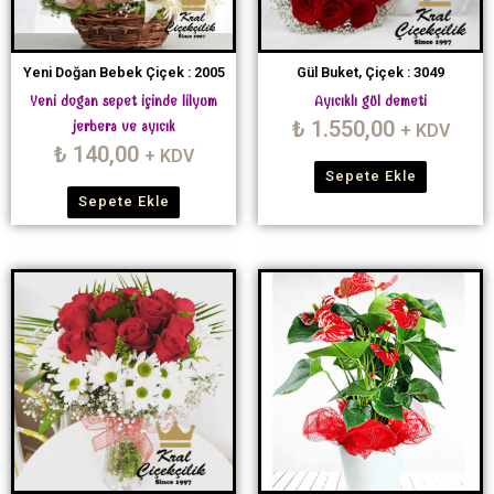
Yeni Doğan Bebek Çiçek : 2005
Gül Buket, Çiçek : 3049
Yeni dogan sepet içinde lilyum
Ayıcıklı gül demeti
₺
1.550,00
jerbera ve ayıcık
+ KDV
₺
140,00
+ KDV
Sepete Ekle
Sepete Ekle