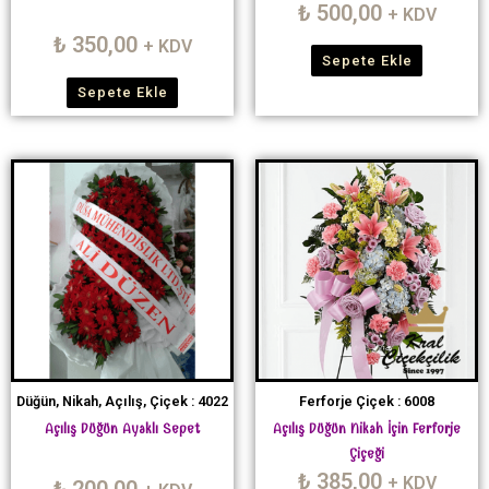
₺
500,00
+ KDV
₺
350,00
+ KDV
Sepete Ekle
Sepete Ekle
Düğün, Nikah, Açılış, Çiçek : 4022
Ferforje Çiçek : 6008
Açılış Düğün Ayaklı Sepet
Açılış Düğün Nikah İçin Ferforje
Çiçeği
₺
385,00
+ KDV
₺
200,00