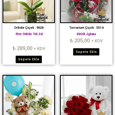
Orkide Çiçek : 9026
Terrarium Çiçek : 5514
Mor Orkide Tek Dal
Biricik Aşkıma
₺
205,00
+ KDV
₺
289,00
+ KDV
Sepete Ekle
Sepete Ekle