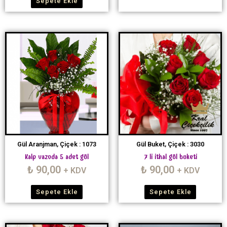
Sepete Ekle
Gül Aranjman, Çiçek : 1073
Gül Buket, Çiçek : 3030
Kalp vazoda 5 adet gül
7 li ithal gül buketi
₺
90,00
₺
90,00
+ KDV
+ KDV
Sepete Ekle
Sepete Ekle