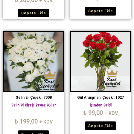
+ KDV
Sepete Ekle
Sepete Ekle
Gelin Eli Çiçek : 7008
Gül Aranjman, Çiçek : 1027
Gelin El Çiçeği Beyaz Güller
İçimden Geldi
₺
99,00
+ KDV
₺
199,00
+ KDV
Sepete Ekle